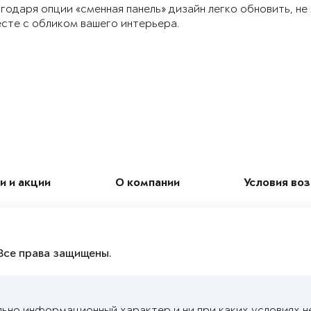
годаря опции «сменная панель» дизайн легко обновить, не
сте с обликом вашего интерьера.
и и акции
О компании
Условия во
Все права защищены.
льно информационный характер и ни при каких условиях н