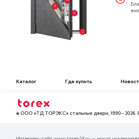
Бла
11
вме
3
2
Каталог
Где купить
Новост
© ООО «ТД ТОРЭКС» стальные двери, 1990—2026. 
Интернет-сайт www.torex24.ru — носит исключите