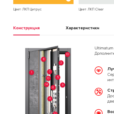
Цвет: ЛКП Цитрус
Цвет: ЛКП Clear
Конструкция
Характеристики
Ultimatum
Дополните
10
8
3
Лу
7
1
Сер
5
13
ин
14
9
6
Ст
Дос
4
две
Во
12