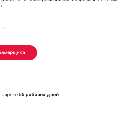
в.
 замерщика
сноярске
.
55 рабочих дней