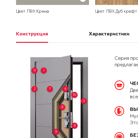
Цвет: ПВХ Крема
Цвет: ПВХ Дуб крафт
Конструкция
Характеристики
Серия пр
предлагае
11
1
ЧЕ
2
7
6
Две
10
вс
3
8
ВЫ
Мул
Это
9
5
БЕ