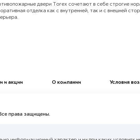
тивопожарные двери Torex сочетают в себе строгие нор
оративная отделка как с внутренней, так и с внешней ст
ерьера.
и и акции
О компании
Условия во
Все права защищены.
льно информационный характер и ни при каких условиях н