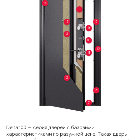
14
8
13
5
9
3
10
12
11
2
6
7
Delta 100 — серия дверей с базовыми
характеристиками по разумной цене. Такая дверь