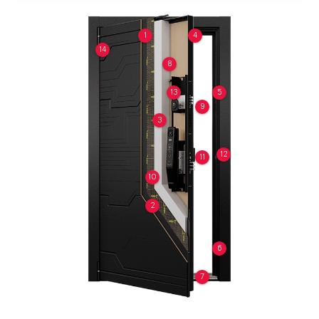
1
4
14
8
13
5
9
3
12
11
10
2
6
7