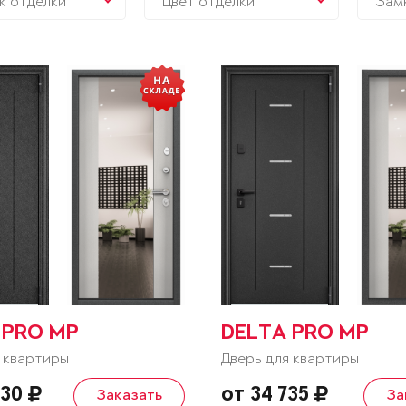
к отделки
Цвет отделки
Зам
 PRO MP
DELTA PRO MP
 квартиры
Дверь для квартиры
430
от 34 735
Заказать
За