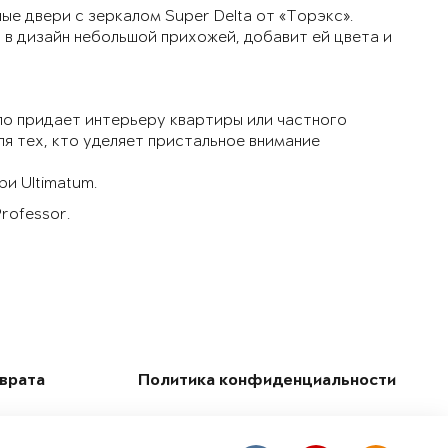
е двери с зеркалом Super Delta от «Торэкс».
 в дизайн небольшой прихожей, добавит ей цвета и
ло придает интерьеру квартиры или частного
я тех, кто уделяет пристальное внимание
и Ultimatum.
rofessor.
зврата
Политика конфиденциальности