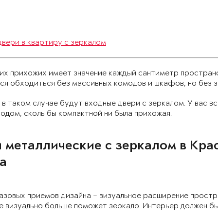
вери в квартиру с зеркалом
ких прихожих имеет значение каждый сантиметр простран
я обходиться без массивных комодов и шкафов, но без з
в таком случае будут входные двери с зеркалом. У вас в
одом, сколь бы компактной ни была прихожая.
 металлические с зеркалом в Кра
а
азовых приемов дизайна – визуальное расширение простр
е визуально больше поможет зеркало. Интерьер должен б