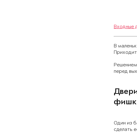
Входные д
В малень
Приходитс
Решением 
перед вых
Двери
фишк
Один из б
сделать е