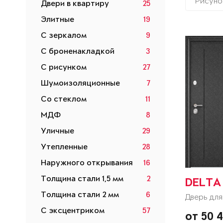
Рисуно
Двери в квартиру
25
Элитные
19
С зеркалом
9
С броненакладкой
3
С рисунком
27
Шумоизоляционные
7
Со стеклом
11
МДФ
8
Уличные
29
Утепленные
28
Наружного открывания
16
Толщина стали 1,5 мм
2
DELTA
Толщина стали 2 мм
6
Дверь для
С эксцентриком
57
от 50 