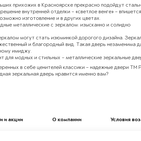
ьших прихожих в Красноярске прекрасно подойдут стальны
решение внутренней отделки – «светлое венге» – впишется
озможно изготовление и в других цветах.
дные металлические с зеркалом: изысканно и солидно
еркалом могут стать изюминкой дорогого дизайна. Зерка
ественный и благородный вид. Такая дверь незаменима дл
ному имиджу.
т для модных и стильных – металлические зеркальные двер
еренных в себе ценителей классики – надежные двери ТМ P
дная зеркальная дверь нравится именно вам?
и и акции
О компании
Условия во