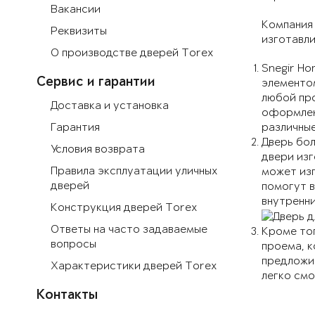
Вакансии
Компания 
Реквизиты
изготавл
О производстве дверей Torex
Snegir Ho
Сервис и гарантии
элементом
любой про
Доставка и установка
оформлен
Гарантия
различные
Дверь бо
Условия возврата
двери изг
Правила эксплуатации уличных
может изг
дверей
помогут в
внутренн
Конструкция дверей Torex
Ответы на часто задаваемые
Кроме то
вопросы
проема, 
предложит
Характеристики дверей Torex
легко смо
Контакты