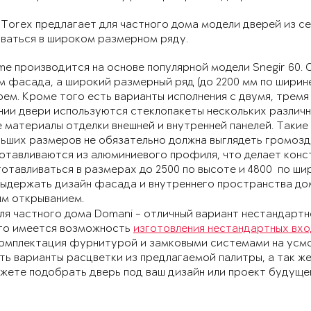
Torex предлагает для частного дома модели дверей из с
иваться в широком размерном ряду.
me производится на основе популярной модели Snegir 60
 фасада, а широкий размерный ряд (до 2200 мм по ширине
ем. Кроме того есть варианты исполнения с двумя, тремя
ии двери используются стеклопакеты нескольких различн
 материалы отделки внешней и внутренней панелей. Такие 
льших размеров не обязательно должна выглядеть громоз
отавливаются из алюминиевого профиля, что делает конс
отавливаться в размерах до 2500 по высоте и 4800 по ш
ыдержать дизайн фасада и внутреннего пространства дом
им открыванием.
го имеется возможность
изготовления нестандартных вхо
комплектация фурнитурой и замковыми системами на усмо
ь варианты расцветки из предлагаемой палитры, а так же
жете подобрать дверь под ваш дизайн или проект будуще