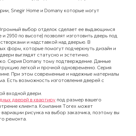
ерии, Snegir Home и Domany которые могут
. Огромный выбор отделок сделает ее выдающимся
 и 2950 по высоте) позволят изготовить дверь под
 створками и надставкой над дверью. В
ых форм, которые помогут подчеркнуть дизайн и
двери выглядят статусно и эстетично.
дко. Серия Domany тому подтверждение. Данные
трукцию легкой и прочной одновременно. Серия
ирине. При этом современные и надежные материалы
а. Есть возможность изготовления дверей с
дных дверей в квартиру
под размер вашего
трение клиента. Компания Torex может
 вариации рисунка на выбор заказчика, поэтому вы
го ремонта.